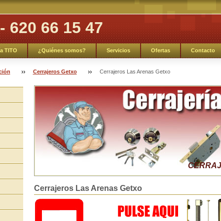
 - 620 66 15 47
ía TITO
¿Quiénes somos?
Servicios
Ofertas
Contacto
ción
Cerrajeros Getxo
Cerrajeros Las Arenas Getxo
CERRAJ
Cerrajeros Las Arenas Getxo