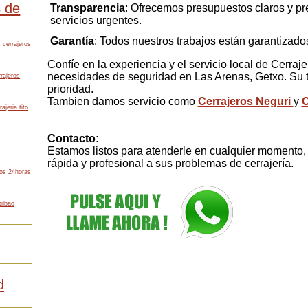
s de
Transparencia
: Ofrecemos presupuestos claros y pre
servicios urgentes.
Garantía
: Todos nuestros trabajos están garantizados
cerrajeros
Confíe en la experiencia y el servicio local de Cerraje
necesidades de seguridad en Las Arenas, Getxo. Su t
rajeros
prioridad.
Tambien damos servicio como
Cerrajeros Neguri
y
C
rajeria tito
Contacto:
s
Estamos listos para atenderle en cualquier momento,
rápida y profesional a sus problemas de cerrajería.
ros 24horas
bilbao
d