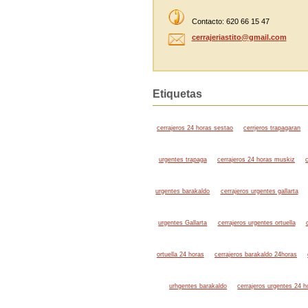
Contacto: 620 66 15 47
cerrajer
iastito@
gmail.co
m
Etiquetas
cerrajeros 24 horas sestao
cerrjeros trapagaran
urgentes trapaga
cerrajeros 24 horas muskiz
urgentes barakaldo
cerrajeros urgentes gallarta
urgentes Gallarta
cerrajeros urgentes ortuella
ortuella 24 horas
cerrajeros barakaldo 24horas
urhgentes barakaldo
cerrajeros urgentes 24 h