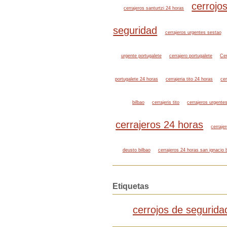
cerrojo
cerrajeros santurtzi 24 horas
seguridad
cerrajeros urgentes sestao
urgente portugalete
cerrajero portugalete
Cer
portugalete 24 horas
cerrajeria tito 24 horas
cer
bilbao
cerrajeris tito
cerrajeros urgente
cerrajeros 24 horas
cerraje
deusto bilbao
cerrajeros 24 horas san ignacio 
Etiquetas
cerrojos de segurida