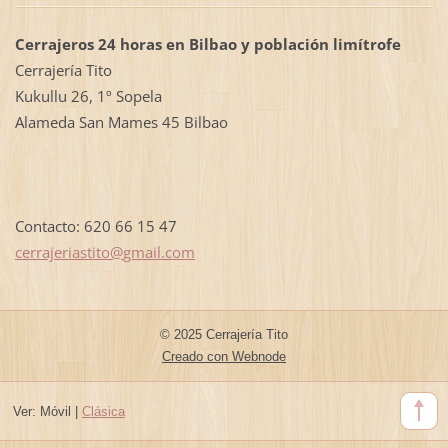
Cerrajeros 24 horas en Bilbao y población limítrofe
Cerrajería Tito
Kukullu 26, 1º Sopela
Alameda San Mames 45 Bilbao
Contacto: 620 66 15 47
cerrajer
iastito@
gmail.co
m
© 2025 Cerrajería Tito
Creado con Webnode
Ver:
Móvil
|
Clásica